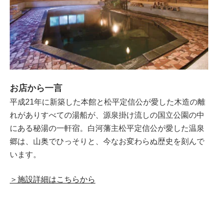
お店から一言
平成21年に新築した本館と松平定信公が愛した木造の離
れがありすべての湯船が、源泉掛け流しの国立公園の中
にある秘湯の一軒宿。白河藩主松平定信公が愛した温泉
郷は、山奥でひっそりと、今なお変わらぬ歴史を刻んで
います。
＞施設詳細はこちらから