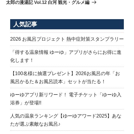
の
ゲ
太郎の漫湯記 Vol.12 白河 観光・グルメ編
投
ー
稿
シ
人気記事
ョ
ン
2026 お風呂プロジェクト 熱中症対策スタンプラリー
「得する温泉情報 ゆーゆ」アプリがさらにお得に進
化します！
【100名様に抽選プレゼント】2026お風呂の年「お
風呂かるた＆お風呂読本」セットが当たる！
ゆーゆアプリ新リワード！ 電子チケット「ゆーゆ入
浴券」が登場!!
人気の温泉ランキング【ゆーゆアワード2025】あな
たが選ぶ素敵なお風呂♪