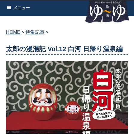
コ
メニュー
ン
テ
ン
HOME
特集記事
ツ
へ
太郎の漫湯記 Vol.12 白河 日帰り温泉編
ス
キ
ッ
プ