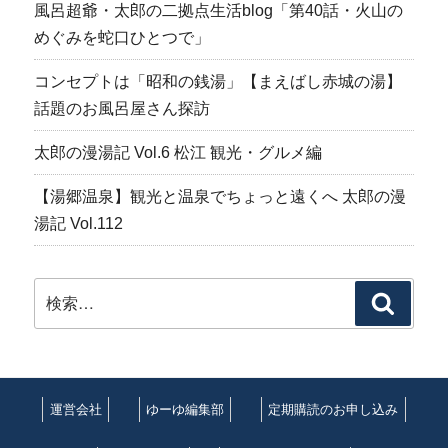
風呂超爺・太郎の二拠点生活blog「第40話・火山の
めぐみを蛇口ひとつで」
コンセプトは「昭和の銭湯」【まえばし赤城の湯】
話題のお風呂屋さん探訪
太郎の漫湯記 Vol.6 松江 観光・グルメ編
【湯郷温泉】観光と温泉でちょっと遠くへ 太郎の漫
湯記 Vol.112
検
検
索:
索
運営会社
ゆーゆ編集部
定期購読のお申し込み