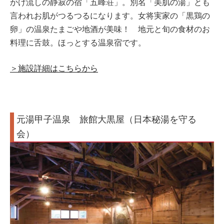
かけ流しの静寂の宿「五峰荘」。別名「美肌の湯」とも
言われお肌がつるつるになります。女将実家の「黒鶏の
卵」の温泉たまごや地酒が美味！ 地元と旬の食材のお
料理に舌鼓。ほっとする温泉宿です。
＞施設詳細はこちらから
元湯甲子温泉 旅館大黒屋（日本秘湯を守る
会）