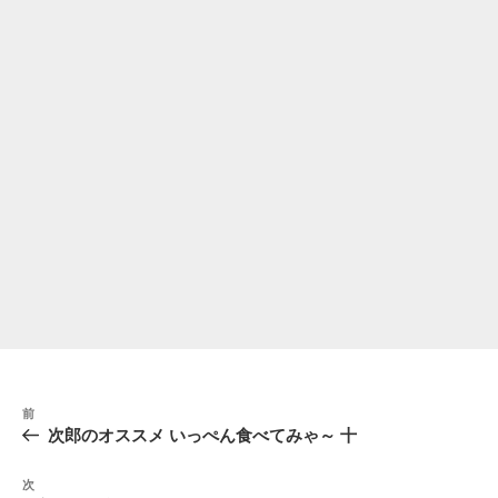
投
前
前
稿
の
次郎のオススメ いっぺん食べてみゃ～ 十
ナ
投
稿
ビ
次
次