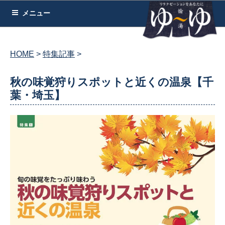
コ
メニュー
ン
テ
ン
HOME
特集記事
ツ
へ
秋の味覚狩りスポットと近くの温泉【千
ス
葉・埼玉】
キ
ッ
プ