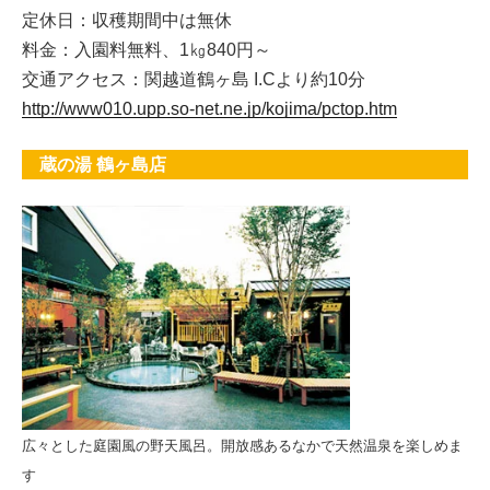
定休日：収穫期間中は無休
料金：入園料無料、1㎏840円～
交通アクセス：関越道鶴ヶ島 I.Cより約10分
http://www010.upp.so-net.ne.jp/kojima/pctop.htm
蔵の湯 鶴ヶ島店
広々とした庭園風の野天風呂。開放感あるなかで天然温泉を楽しめま
す