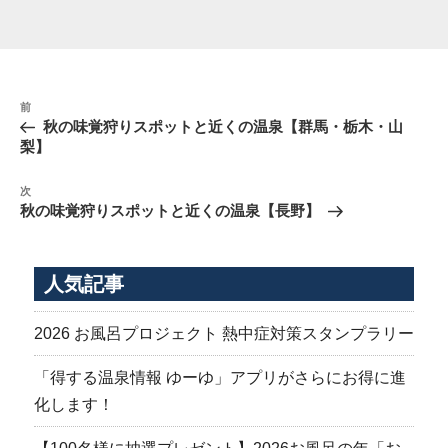
投
前
前
稿
の
秋の味覚狩りスポットと近くの温泉【群馬・栃木・山
ナ
投
梨】
稿
ビ
次
ゲ
次
の
秋の味覚狩りスポットと近くの温泉【長野】
ー
投
シ
稿
ョ
人気記事
ン
2026 お風呂プロジェクト 熱中症対策スタンプラリー
「得する温泉情報 ゆーゆ」アプリがさらにお得に進
化します！