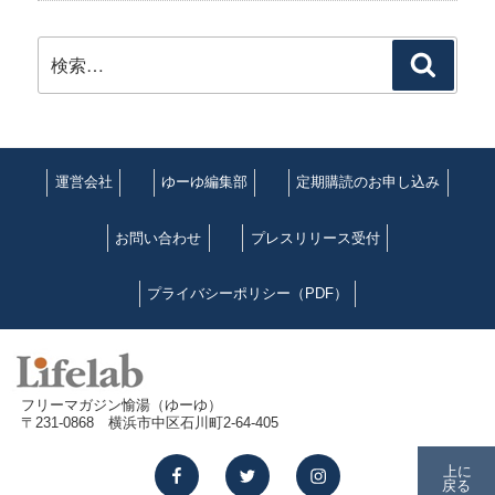
検
検
索:
索
運営会社
ゆーゆ編集部
定期購読のお申し込み
お問い合わせ
プレスリリース受付
プライバシーポリシー（PDF）
フリーマガジン愉湯（ゆーゆ）
〒231-0868 横浜市中区石川町2-64-405
facebook
twitter
instagram
上に
戻る