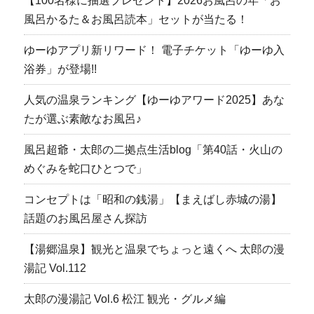
【100名様に抽選プレゼント】2026お風呂の年「お
風呂かるた＆お風呂読本」セットが当たる！
ゆーゆアプリ新リワード！ 電子チケット「ゆーゆ入
浴券」が登場!!
人気の温泉ランキング【ゆーゆアワード2025】あな
たが選ぶ素敵なお風呂♪
風呂超爺・太郎の二拠点生活blog「第40話・火山の
めぐみを蛇口ひとつで」
コンセプトは「昭和の銭湯」【まえばし赤城の湯】
話題のお風呂屋さん探訪
【湯郷温泉】観光と温泉でちょっと遠くへ 太郎の漫
湯記 Vol.112
太郎の漫湯記 Vol.6 松江 観光・グルメ編