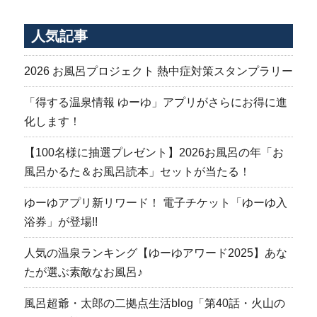
ー
稿
シ
人気記事
ョ
ン
2026 お風呂プロジェクト 熱中症対策スタンプラリー
「得する温泉情報 ゆーゆ」アプリがさらにお得に進
化します！
【100名様に抽選プレゼント】2026お風呂の年「お
風呂かるた＆お風呂読本」セットが当たる！
ゆーゆアプリ新リワード！ 電子チケット「ゆーゆ入
浴券」が登場!!
人気の温泉ランキング【ゆーゆアワード2025】あな
たが選ぶ素敵なお風呂♪
風呂超爺・太郎の二拠点生活blog「第40話・火山の