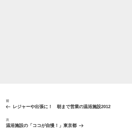
投
前
前
稿
の
レジャーや出張に！ 朝まで営業の温浴施設2012
ナ
投
稿
ビ
次
次
の
ゲ
温浴施設の「ココが自慢！」東京都
投