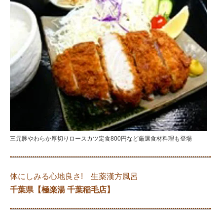
三元豚やわらか厚切りロースカツ定食800円など厳選食材料理も登場
体にしみる心地良さ! 生薬漢方風呂
千葉県【極楽湯 千葉稲毛店】