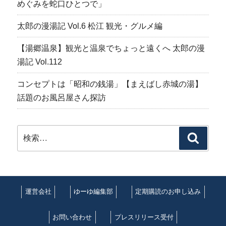
めぐみを蛇口ひとつで」
太郎の漫湯記 Vol.6 松江 観光・グルメ編
【湯郷温泉】観光と温泉でちょっと遠くへ 太郎の漫
湯記 Vol.112
コンセプトは「昭和の銭湯」【まえばし赤城の湯】
話題のお風呂屋さん探訪
検
検
索:
索
運営会社
ゆーゆ編集部
定期購読のお申し込み
お問い合わせ
プレスリリース受付