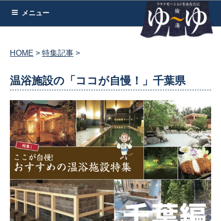
コ
メニュー
ン
テ
ン
HOME
特集記事
ツ
へ
温浴施設の「ココが自慢！」千葉県
ス
キ
ッ
プ