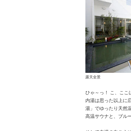
露天全景
ひゃ～っ！ こ、こ
内湯は思った以上に
湯」でゆったり天然
高温サウナと、ブル