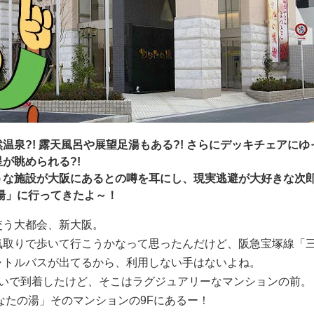
温泉?! 露天風呂や展望足湯もある?! さらにデッキチェアに
が眺められる?!
うな施設が大阪にあるとの噂を耳にし、現実逃避が大好きな次
湯」に行ってきたよ～！
交う大都会、新大阪。
気取りで歩いて行こうかなって思ったんだけど、阪急宝塚線「
ャトルバスが出てるから、利用しない手はないよね。
らいで到着したけど、そこはラグジュアリーなマンションの前。
なたの湯」そのマンションの9Fにあるー！