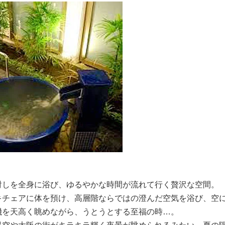
射しを全身に浴び、ゆるやかな時間が流れて行く贅沢な空間。
キチェアに体を預け、高層階ならではの澄んだ空気を浴び、空
機を天高く眺めながら、うとうとする至福の時…。