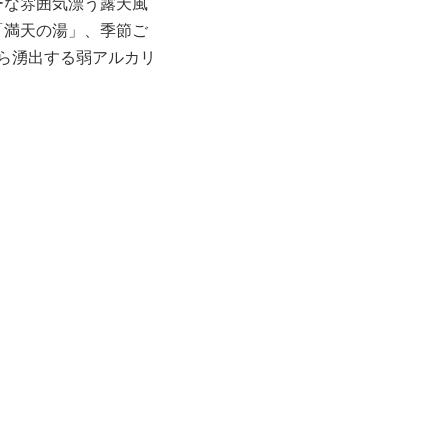
ーな雰囲気漂う露天風
「満天の湯」、季節ご
から湧出する弱アルカリ