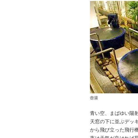
壺湯
青い空、まばゆい陽
天窓の下に並ぶデッ
から飛び立った飛行