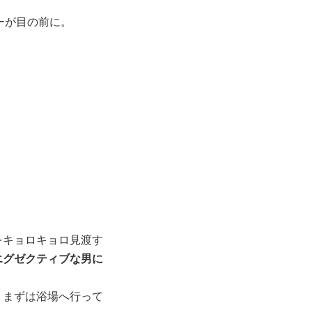
ーが目の前に。
をキョロキョロ見渡す
エグゼクティブな男に
。まずは浴場へ行って