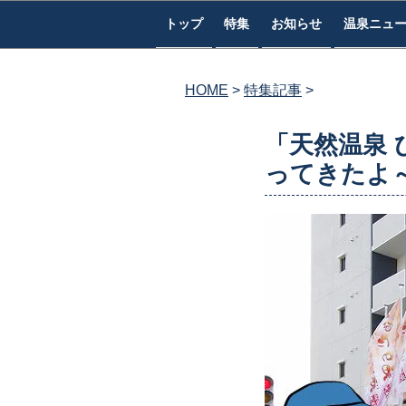
コ
トップ
特集
お知らせ
温泉ニュ
ン
テ
ン
HOME
特集記事
ツ
へ
「天然温泉
ス
ってきたよ～
キ
ッ
プ