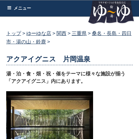
コ
メニュー
ン
テ
ン
トップ
ゆーゆな店
関西
三重県
桑名・長島・四日
ツ
市・湯の山・鈴鹿
へ
ス
アクアイグニス 片岡温泉
キ
ッ
湯・泊・食・畑・祝・催をテーマに様々な施設が揃う
プ
「アクアイグニス」内にあります。