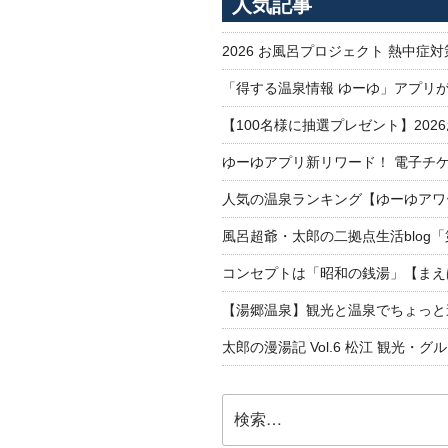
ー
人気記事
ジ
2026 お風呂プロジェクト 熱中症
送
り
「得する温泉情報 ゆーゆ」アプリ
【100名様に抽選プレゼント】20
ゆーゆアプリ新リワード！ 電子チケ
人気の温泉ランキング【ゆーゆアワー
風呂超爺・太郎の二拠点生活blog
コンセプトは「昭和の銭湯」【まえ
【湯郷温泉】観光と温泉でちょっと遠くへ
太郎の漫湯記 Vol.6 松江 観光・グ
検
索: