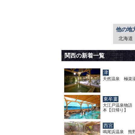
他の地
北海道
関西の新着一覧
津
天然温泉 極楽
東牟婁
大江戸温泉物語
本【日帰り】
西宮
鳴尾浜温泉 熊