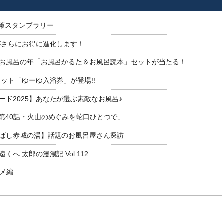
対策スタンプラリー
がさらにお得に進化します！
26お風呂の年「お風呂かるた＆お風呂読本」セットが当たる！
ット「ゆーゆ入浴券」が登場!!
ド2025】あなたが選ぶ素敵なお風呂♪
「第40話・火山のめぐみを蛇口ひとつで」
ばし赤城の湯】話題のお風呂屋さん探訪
 太郎の漫湯記 Vol.112
ルメ編