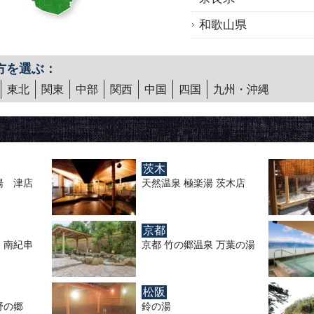
和歌山県
方を選ぶ：
東北
関東
中部
関西
中国
四国
九州・沖縄
茨木
湯 津店
天然温泉 極楽湯 茨木店
京都
 南紀串
京都 竹の郷温泉 万葉の湯
松阪
野の郷
鈴の湯