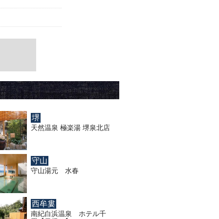
堺
天然温泉 極楽湯 堺泉北店
守山
守山湯元 水春
西牟婁
南紀白浜温泉 ホテル千