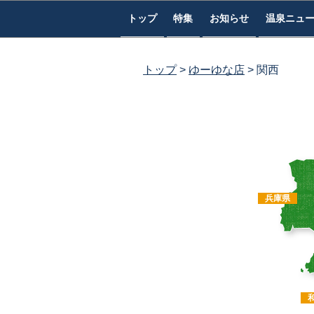
コ
トップ
特集
お知らせ
温泉ニュ
ン
テ
ン
トップ
ゆーゆな店
関西
ツ
へ
ス
キ
ッ
プ
兵庫県