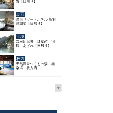
畳【日帰り】
鳥羽
温泉リゾートホテル 鳥羽
彩朝楽【日帰り】
宝塚
武田尾温泉 紅葉館 別
庭 あざれ【日帰り】
枚方
天然温泉つくもの湯 極
楽湯 枚方店
次
の
ペ
ー
ジ