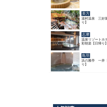
美方
湯村温泉 三好
り】
志摩
温泉リゾートホテ
彩朝楽【日帰り
鳥羽
浜の雅亭 一井
り】
投
稿
の
ペ