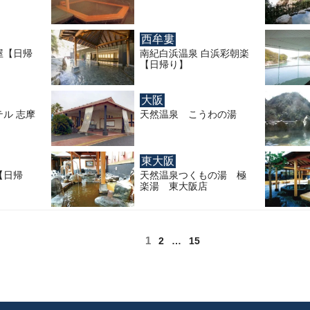
西牟婁
屋【日帰
南紀白浜温泉 白浜彩朝楽
【日帰り】
大阪
ル 志摩
天然温泉 こうわの湯
】
東大阪
【日帰
天然温泉つくもの湯 極
楽湯 東大阪店
固定ページ
1
固
固
2
…
15
定
定
ペ
ペ
ー
ー
ジ
ジ