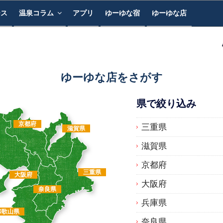
ース
温泉コラム
アプリ
ゆーゆな宿
ゆーゆな店
ゆーゆな店をさがす
県で絞り込み
京都府
三重県
滋賀県
滋賀県
京都府
三重県
大阪府
大阪府
奈良県
兵庫県
和歌山県
奈良県