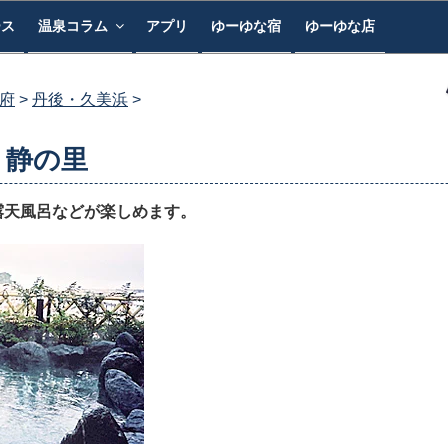
ース
温泉コラム
アプリ
ゆーゆな宿
ゆーゆな店
府
丹後・久美浜
 静の里
露天風呂などが楽しめます。