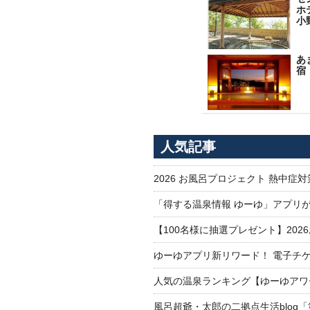
ホ
小
あ
宿
人気記事
2026 お風呂プロジェクト 熱中症
「得する温泉情報 ゆーゆ」アプリ
【100名様に抽選プレゼント】20
ゆーゆアプリ新リワード！ 電子チケ
人気の温泉ランキング【ゆーゆアワー
風呂超爺・太郎の二拠点生活blog