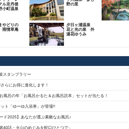
テル京丹後
野の里
野小町温泉
まやどりの
夕日ヶ浦温泉
 雨情草庵
花と光の泉 外
湯花ゆうみ
対策スタンプラリー
がさらにお得に進化します！
26お風呂の年「お風呂かるた＆お風呂読本」セットが当たる！
ット「ゆーゆ入浴券」が登場!!
ド2025】あなたが選ぶ素敵なお風呂♪
「第40話・火山のめぐみを蛇口ひとつで」