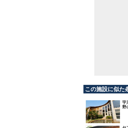
この施設に似た
宇
野
セ