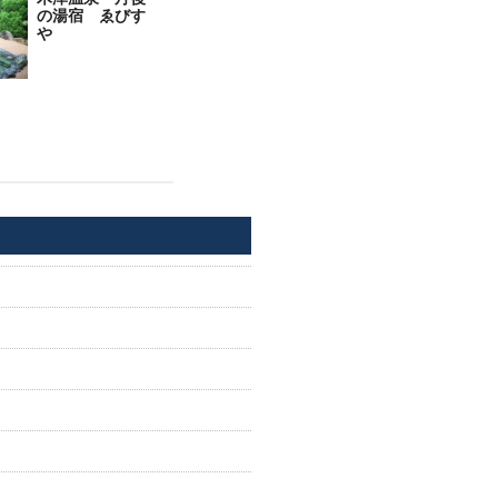
の湯宿 ゑびす
や