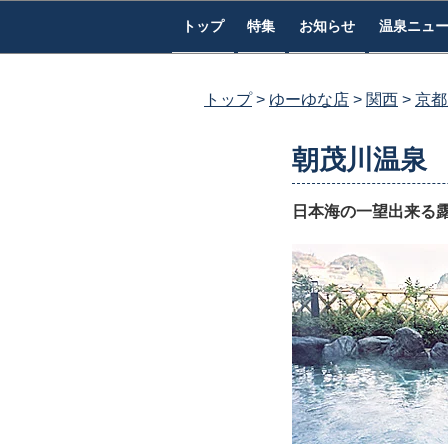
コ
トップ
特集
お知らせ
温泉ニュ
ン
テ
ン
トップ
ゆーゆな店
関西
京都
ツ
へ
朝茂川温泉
ス
キ
日本海の一望出来る
ッ
プ