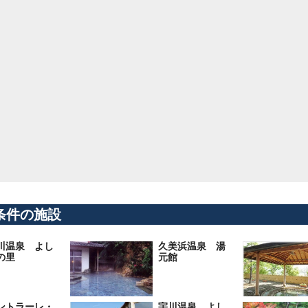
条件の施設
川温泉 よし
久美浜温泉 湯
の里
元館
ントラーレ・
宇川温泉 よし