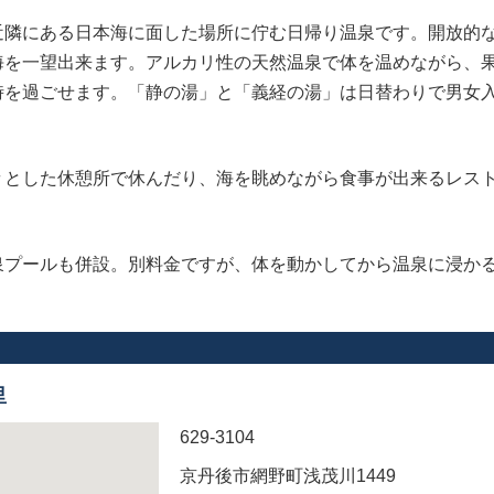
近隣にある日本海に面した場所に佇む日帰り温泉です。開放的
海を一望出来ます。アルカリ性の天然温泉で体を温めながら、
時を過ごせます。「静の湯」と「義経の湯」は日替わりで男女
々とした休憩所で休んだり、海を眺めながら食事が出来るレス
泉プールも併設。別料金ですが、体を動かしてから温泉に浸か
里
629-3104
京丹後市網野町浅茂川1449