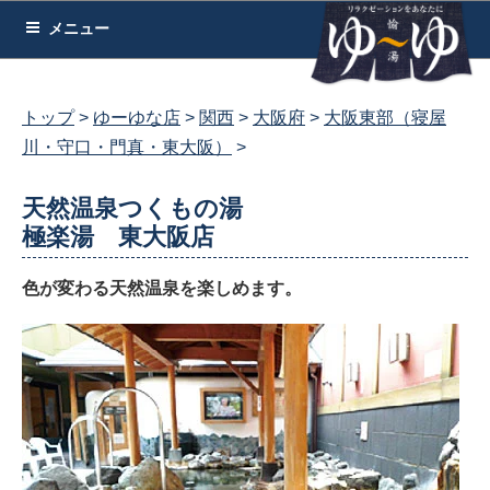
コ
メニュー
ン
テ
ン
トップ
ゆーゆな店
関西
大阪府
大阪東部（寝屋
ツ
川・守口・門真・東大阪）
へ
ス
天然温泉つくもの湯
キ
極楽湯 東大阪店
ッ
プ
色が変わる天然温泉を楽しめます。