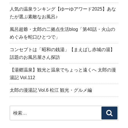
人気の温泉ランキング【ゆーゆアワード2025】あな
たが選ぶ素敵なお風呂♪
風呂超爺・太郎の二拠点生活blog「第40話・火山の
めぐみを蛇口ひとつで」
コンセプトは「昭和の銭湯」【まえばし赤城の湯】
話題のお風呂屋さん探訪
【湯郷温泉】観光と温泉でちょっと遠くへ 太郎の漫
湯記 Vol.112
太郎の漫湯記 Vol.6 松江 観光・グルメ編
検
検
索:
索