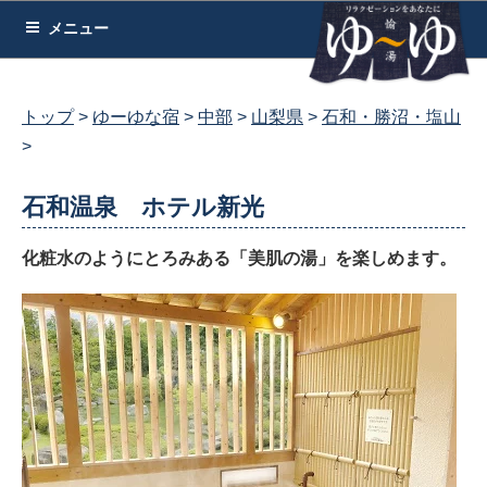
コ
メニュー
ン
テ
ン
トップ
ゆーゆな宿
中部
山梨県
石和・勝沼・塩山
ツ
へ
ス
石和温泉 ホテル新光
キ
ッ
化粧水のようにとろみある「美肌の湯」を楽しめます。
プ