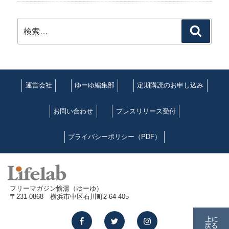
検
検
索:
索
運営会社
ゆーゆ編集部
定期購読のお申し込み
お問い合わせ
プレスリリース受付
プライバシーポリシー（PDF）
フリーマガジン愉湯（ゆーゆ）
〒231-0868 横浜市中区石川町2-64-405
facebook
twitter
instagram
上に
戻る