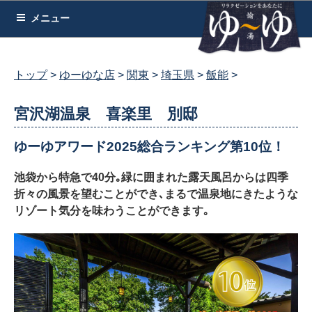
コ
メニュー
ン
テ
ン
トップ
ゆーゆな店
関東
埼玉県
飯能
ツ
へ
宮沢湖温泉 喜楽里 別邸
ス
キ
ゆーゆアワード2025総合ランキング第10位！
ッ
池袋から特急で40分｡緑に囲まれた露天風呂からは四季
プ
折々の風景を望むことができ､まるで温泉地にきたような
リゾート気分を味わうことができます｡