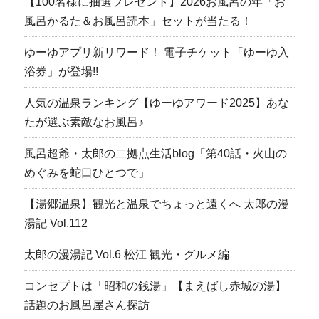
【100名様に抽選プレゼント】2026お風呂の年「お
風呂かるた＆お風呂読本」セットが当たる！
ゆーゆアプリ新リワード！ 電子チケット「ゆーゆ入
浴券」が登場!!
人気の温泉ランキング【ゆーゆアワード2025】あな
たが選ぶ素敵なお風呂♪
風呂超爺・太郎の二拠点生活blog「第40話・火山の
めぐみを蛇口ひとつで」
【湯郷温泉】観光と温泉でちょっと遠くへ 太郎の漫
湯記 Vol.112
太郎の漫湯記 Vol.6 松江 観光・グルメ編
コンセプトは「昭和の銭湯」【まえばし赤城の湯】
話題のお風呂屋さん探訪