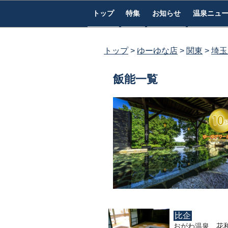
コ
トップ
特集
お知らせ
温泉ニュ
ン
テ
ン
トップ
ゆーゆな店
関東
埼玉
ツ
へ
飯能一覧
ス
キ
ッ
プ
比企
おがわ温泉 花