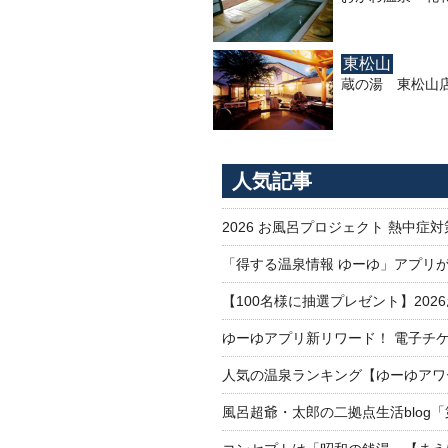
東松山
蔵の湯 東松山
人気記事
2026 お風呂プロジェクト 熱中症
「得する温泉情報 ゆーゆ」アプリ
【100名様に抽選プレゼント】20
ゆーゆアプリ新リワード！ 電子チケ
人気の温泉ランキング【ゆーゆアワー
風呂超爺・太郎の二拠点生活blog