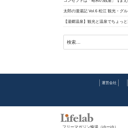
コンセプトは「昭和の銭湯」【まえ
太郎の漫湯記 Vol.6 松江 観光・グ
【湯郷温泉】観光と温泉でちょっと遠くへ
検
索:
運営会社
フリーマガジン愉湯（ゆーゆ）