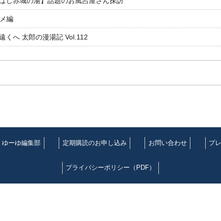
ばし赤城の湯】話題のお風呂屋さん探訪
ルメ編
 太郎の漫湯記 Vol.112
ゆーゆ編集部
定期購読のお申し込み
お問い合わせ
プ
プライバシーポリシー（PDF）