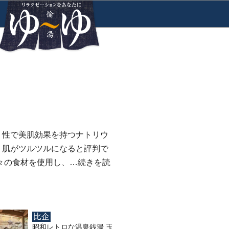
リ性で美肌効果を持つナトリウ
、肌がツルツルになると評判で
々の食材を使用し、…
続きを読
比企
昭和レトロな温泉銭湯 玉