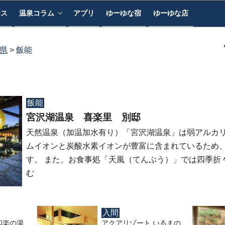
ース
温泉コラム
アプリ
ゆーゆな宿
ゆーゆな店
県
飯能
飯能
宮沢湖温泉 喜楽里 別邸
天然温泉（加温加水有り）「宮沢湖温泉」は弱アルカ
ムイオンと炭酸水素イオンが豊富に含まれているため
す。 また、お食事処「天風（てんぷう）」では四季折
む
入間
和楽の湯
アクアリゾート いるまの