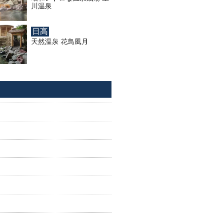
川温泉
日高
天然温泉 花鳥風月