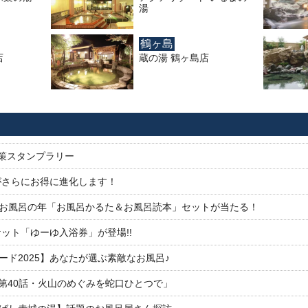
湯
鶴ヶ島
店
蔵の湯 鶴ヶ島店
対策スタンプラリー
がさらにお得に進化します！
26お風呂の年「お風呂かるた＆お風呂読本」セットが当たる！
ット「ゆーゆ入浴券」が登場!!
ド2025】あなたが選ぶ素敵なお風呂♪
「第40話・火山のめぐみを蛇口ひとつで」