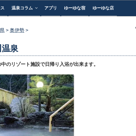
ース
温泉コラム
アプリ
ゆーゆな宿
ゆーゆな店
県
奥伊勢
川温泉
の中のリゾート施設で日帰り入浴が出来ます。