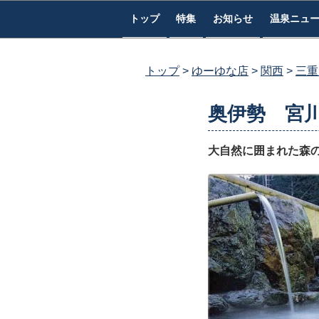
コ
トップ
特集
お知らせ
温泉ニュ
ン
テ
ン
トップ
ゆーゆな店
関西
三重
ツ
へ
奥伊勢 宮
ス
キ
大自然に囲まれた森
ッ
プ