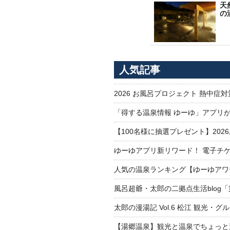
天
の
人気記事
2026 お風呂プロジェクト 熱中症
「得する温泉情報 ゆーゆ」アプリ
【100名様に抽選プレゼント】20
ゆーゆアプリ新リワード！ 電子チケ
人気の温泉ランキング【ゆーゆアワー
風呂超爺・太郎の二拠点生活blog
太郎の漫湯記 Vol.6 松江 観光・グ
【湯郷温泉】観光と温泉でちょっと遠くへ