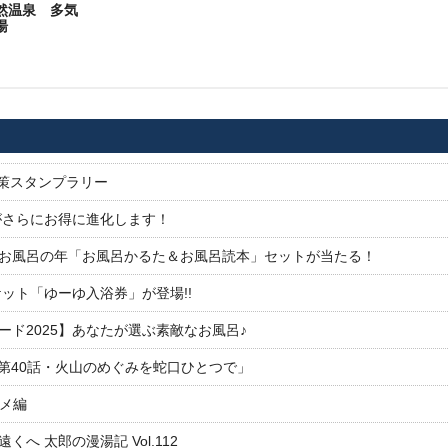
然温泉 多気
湯
対策スタンプラリー
がさらにお得に進化します！
26お風呂の年「お風呂かるた＆お風呂読本」セットが当たる！
ット「ゆーゆ入浴券」が登場!!
ド2025】あなたが選ぶ素敵なお風呂♪
「第40話・火山のめぐみを蛇口ひとつで」
ルメ編
 太郎の漫湯記 Vol.112