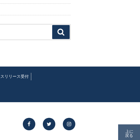
検
索
レスリリース受付
facebook
twitter
instagram
上に
戻る