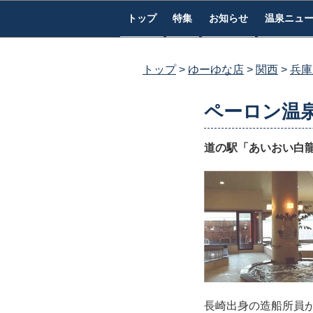
コ
トップ
特集
お知らせ
温泉ニュ
ン
テ
ン
トップ
ゆーゆな店
関西
兵庫
ツ
へ
ペーロン温
ス
キ
道の駅「あいおい白
ッ
プ
長崎出身の造船所員