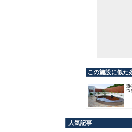
この施設に似た
道
つ
人気記事