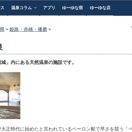
ース
温泉コラム
アプリ
ゆーゆな宿
ゆーゆな店
県
姫路・赤穂・播磨
泉
龍城」内にある天然温泉の施設です。
が大正時代に始めたと言われているペーロン船で早さを競う「