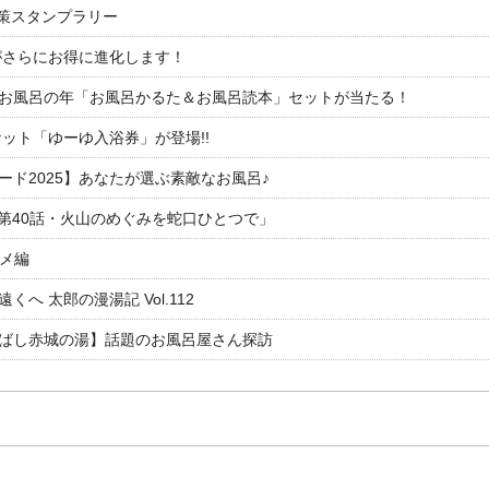
対策スタンプラリー
がさらにお得に進化します！
26お風呂の年「お風呂かるた＆お風呂読本」セットが当たる！
ット「ゆーゆ入浴券」が登場!!
ド2025】あなたが選ぶ素敵なお風呂♪
「第40話・火山のめぐみを蛇口ひとつで」
ルメ編
 太郎の漫湯記 Vol.112
ばし赤城の湯】話題のお風呂屋さん探訪