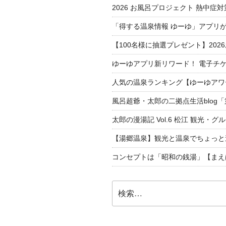
2026 お風呂プロジェクト 熱中症
「得する温泉情報 ゆーゆ」アプリ
【100名様に抽選プレゼント】20
ゆーゆアプリ新リワード！ 電子チケ
人気の温泉ランキング【ゆーゆアワー
風呂超爺・太郎の二拠点生活blog
太郎の漫湯記 Vol.6 松江 観光・グ
【湯郷温泉】観光と温泉でちょっと遠くへ
コンセプトは「昭和の銭湯」【まえ
検
索: