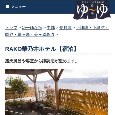
コ
メニュー
ン
テ
ン
トップ
ゆーゆな宿
中部
長野県
上諏訪・下諏訪・
ツ
岡谷・霧ヶ峰・美ヶ原高原
へ
ス
RAKO華乃井ホテル【宿泊】
キ
ッ
露天風呂や客室から諏訪湖が望めます。
プ