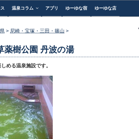
ース
温泉コラム
アプリ
ゆーゆな宿
ゆーゆな店
県
尼崎・宝塚・三田・篠山
草薬樹公園 丹波の湯
楽しめる温泉施設です。