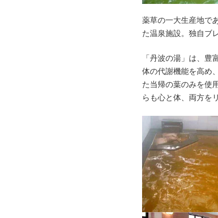
薬草の一大生産地であ
た温泉施設。独自ブ
「丹波の湯」は、豊
体の代謝機能を高め
た当帰の葉のみを使
らも心と体、両方を