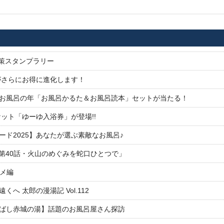
対策スタンプラリー
がさらにお得に進化します！
26お風呂の年「お風呂かるた＆お風呂読本」セットが当たる！
ット「ゆーゆ入浴券」が登場!!
ド2025】あなたが選ぶ素敵なお風呂♪
「第40話・火山のめぐみを蛇口ひとつで」
ルメ編
 太郎の漫湯記 Vol.112
ばし赤城の湯】話題のお風呂屋さん探訪