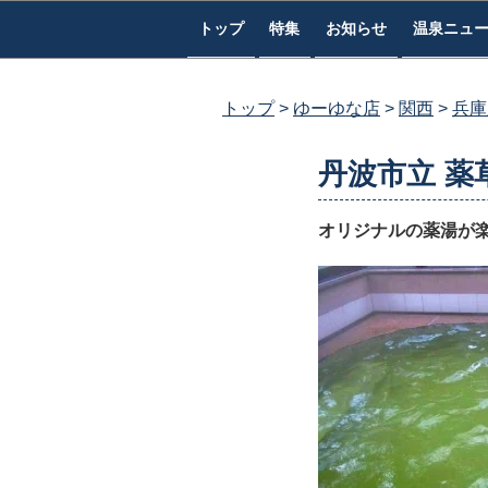
コ
トップ
特集
お知らせ
温泉ニュ
ン
テ
ン
トップ
ゆーゆな店
関西
兵庫
ツ
へ
丹波市立 薬
ス
キ
オリジナルの薬湯が
ッ
プ