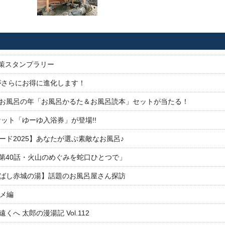
対策スタンプラリー
がさらにお得に進化します！
26お風呂の年「お風呂かるた＆お風呂読本」セットが当たる！
ット「ゆーゆ入浴券」が登場!!
ド2025】あなたが選ぶ素敵なお風呂♪
「第40話・火山のめぐみを蛇口ひとつで」
ばし赤城の湯】話題のお風呂屋さん探訪
ルメ編
 太郎の漫湯記 Vol.112