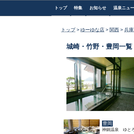
コ
トップ
特集
お知らせ
温泉ニュ
ン
テ
ン
トップ
ゆーゆな店
関西
兵庫
ツ
へ
城崎・竹野・豊岡一覧
ス
キ
ッ
プ
豊岡
神鍋温泉 ゆと