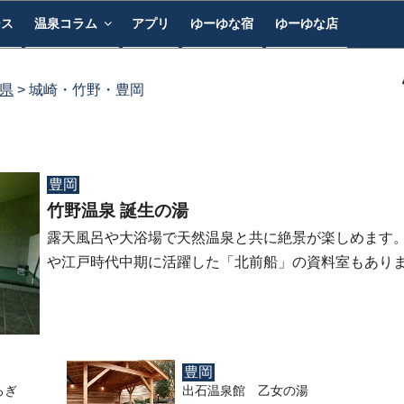
ース
温泉コラム
アプリ
ゆーゆな宿
ゆーゆな店
県
城崎・竹野・豊岡
豊岡
竹野温泉 誕生の湯
露天風呂や大浴場で天然温泉と共に絶景が楽しめます。
や江戸時代中期に活躍した「北前船」の資料室もあり
豊岡
ろぎ
出石温泉館 乙女の湯