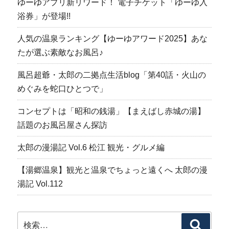
ゆーゆアプリ新リワード！ 電子チケット「ゆーゆ入
浴券」が登場!!
人気の温泉ランキング【ゆーゆアワード2025】あな
たが選ぶ素敵なお風呂♪
風呂超爺・太郎の二拠点生活blog「第40話・火山の
めぐみを蛇口ひとつで」
コンセプトは「昭和の銭湯」【まえばし赤城の湯】
話題のお風呂屋さん探訪
太郎の漫湯記 Vol.6 松江 観光・グルメ編
【湯郷温泉】観光と温泉でちょっと遠くへ 太郎の漫
湯記 Vol.112
検
検