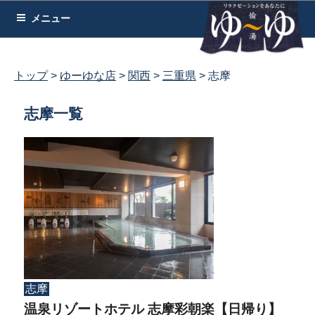
コ
メニュー
ン
テ
ン
トップ
ゆーゆな店
関西
三重県
志摩
ツ
へ
志摩一覧
ス
キ
ッ
プ
志摩
温泉リゾートホテル 志摩彩朝楽【日帰り】