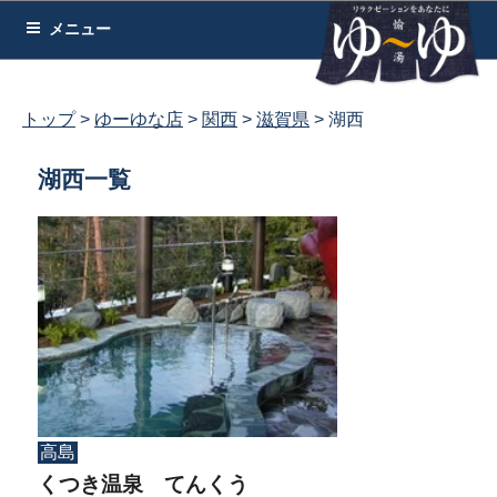
コ
メニュー
ン
テ
ン
トップ
ゆーゆな店
関西
滋賀県
湖西
ツ
へ
湖西一覧
ス
キ
ッ
プ
高島
くつき温泉 てんくう