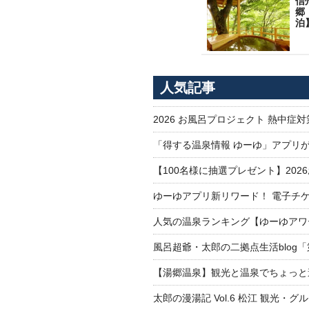
信
郷
泊
人気記事
2026 お風呂プロジェクト 熱中症
「得する温泉情報 ゆーゆ」アプリ
【100名様に抽選プレゼント】20
ゆーゆアプリ新リワード！ 電子チケ
人気の温泉ランキング【ゆーゆアワー
風呂超爺・太郎の二拠点生活blog
【湯郷温泉】観光と温泉でちょっと遠くへ
太郎の漫湯記 Vol.6 松江 観光・グ