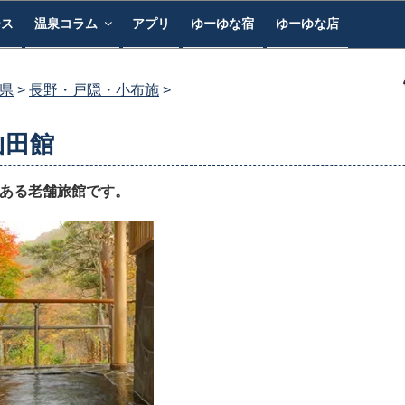
ース
温泉コラム
アプリ
ゆーゆな宿
ゆーゆな店
県
長野・戸隠・小布施
山田館
史ある老舗旅館です。