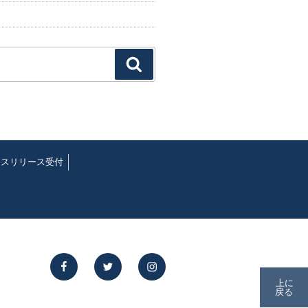
検
索
レスリリース受付
facebook
twitter
instagram
上に
戻る