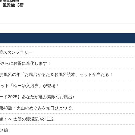
州高山温泉
 風景館【宿
】
対策スタンプラリー
がさらにお得に進化します！
26お風呂の年「お風呂かるた＆お風呂読本」セットが当たる！
ット「ゆーゆ入浴券」が登場!!
ド2025】あなたが選ぶ素敵なお風呂♪
「第40話・火山のめぐみを蛇口ひとつで」
 太郎の漫湯記 Vol.112
ルメ編