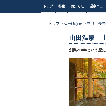
コ
トップ
特集
お知らせ
温泉ニュ
ン
テ
ン
トップ
ゆーゆな宿
中部
長野
ツ
へ
山田温泉 
ス
キ
創業210年という歴
ッ
プ