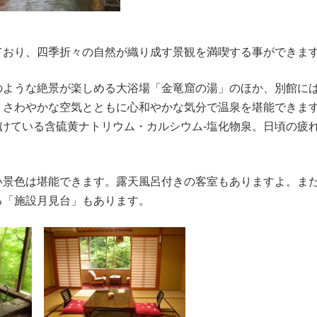
ており、四季折々の自然が織り成す景観を満喫する事ができま
のような絶景が楽しめる大浴場「金竜窟の湯」のほか、別館に
、さわやかな空気とともに心和やかな気分で温泉を堪能できま
続けている含硫黄ナトリウム・カルシウム-塩化物泉。日頃の疲
い景色は堪能できます。露天風呂付きの客室もありますよ。ま
る「施設月見台」もあります。