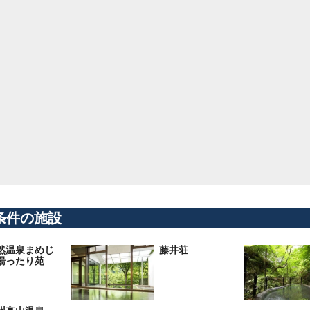
条件の施設
然温泉まめじ
藤井荘
湯ったり苑