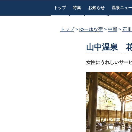
コ
トップ
特集
お知らせ
温泉ニュ
ン
テ
ン
トップ
ゆーゆな宿
中部
石川
ツ
へ
山中温泉 
ス
キ
女性にうれしいサー
ッ
プ