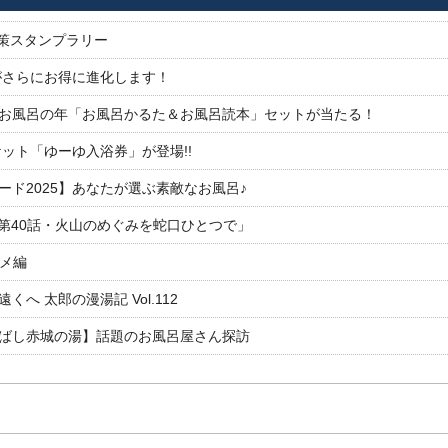
対策スタンプラリー
がさらにお得に進化します！
26お風呂の年「お風呂かるた＆お風呂読本」セットが当たる！
ット「ゆーゆ入浴券」が登場!!
ド2025】あなたが選ぶ素敵なお風呂♪
「第40話・火山のめぐみを蛇口ひとつで」
ルメ編
 太郎の漫湯記 Vol.112
ばし赤城の湯】話題のお風呂屋さん探訪