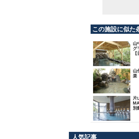
この施設に似た
山
グ
【
山
楽
片
M
別
人気記事