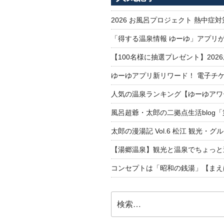
2026 お風呂プロジェクト 熱中症
「得する温泉情報 ゆーゆ」アプリ
【100名様に抽選プレゼント】20
ゆーゆアプリ新リワード！ 電子チケ
人気の温泉ランキング【ゆーゆアワー
風呂超爺・太郎の二拠点生活blog
太郎の漫湯記 Vol.6 松江 観光・グ
【湯郷温泉】観光と温泉でちょっと遠くへ
コンセプトは「昭和の銭湯」【まえ
検
索: