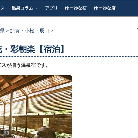
ース
温泉コラム
アプリ
ゆーゆな宿
ゆーゆな店
県
加賀・小松・辰口
花・彩朝楽【宿泊】
ビスが揃う温泉宿です。