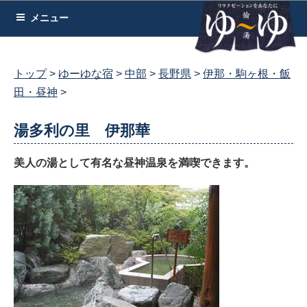
コ
メニュー
ン
テ
ン
トップ
ゆーゆな宿
中部
長野県
伊那・駒ヶ根・飯
ツ
田・昼神
へ
ス
湯多利の里 伊那華
キ
ッ
美人の湯として有名な昼神温泉を満喫できます。
プ