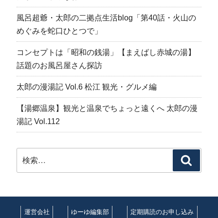
風呂超爺・太郎の二拠点生活blog「第40話・火山の
めぐみを蛇口ひとつで」
コンセプトは「昭和の銭湯」【まえばし赤城の湯】
話題のお風呂屋さん探訪
太郎の漫湯記 Vol.6 松江 観光・グルメ編
【湯郷温泉】観光と温泉でちょっと遠くへ 太郎の漫
湯記 Vol.112
検
検
索:
索
運営会社
ゆーゆ編集部
定期購読のお申し込み