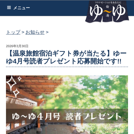
コ
メニュー
ン
テ
ン
トップ
お知らせ
ツ
へ
投
2026年3月30日
稿
【温泉旅館宿泊ギフト券が当たる】ゆー
ス
日:
ゆ4月号読者プレゼント応募開始です!!
キ
ッ
プ