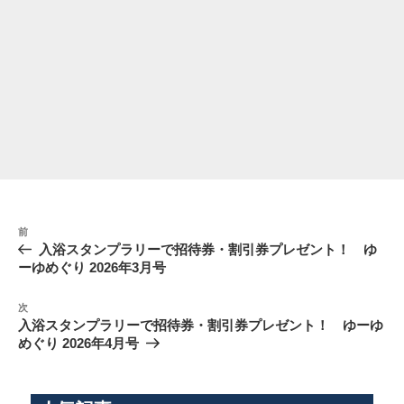
投
前
前
稿
の
入浴スタンプラリーで招待券・割引券プレゼント！ ゆ
ナ
投
ーゆめぐり 2026年3月号
稿
ビ
次
ゲ
次
の
入浴スタンプラリーで招待券・割引券プレゼント！ ゆーゆ
ー
投
めぐり 2026年4月号
シ
稿
ョ
ン