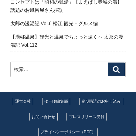
コンセプトは「昭和の銭湯」【まえばし赤城の湯】
話題のお風呂屋さん探訪
太郎の漫湯記 Vol.6 松江 観光・グルメ編
【湯郷温泉】観光と温泉でちょっと遠くへ 太郎の漫
湯記 Vol.112
検
検
索:
索
運営会社
ゆーゆ編集部
定期購読のお申し込み
お問い合わせ
プレスリリース受付
プライバシーポリシー（PDF）