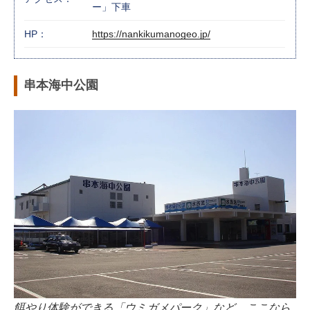
ー」下車
HP：
https://nankikumanogeo.jp/
串本海中公園
餌やり体験ができる「ウミガメパーク」など、ここなら