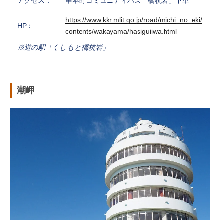
アクセス：
串本町コミュニティバス「橋杭岩」下車
https://www.kkr.mlit.go.jp/road/michi_no_eki/
HP：
contents/wakayama/hasiguiiwa.html
※道の駅「くしもと橋杭岩」
潮岬