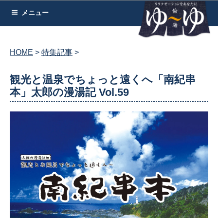
コ
メニュー
ン
テ
ン
HOME
特集記事
ツ
へ
観光と温泉でちょっと遠くへ「南紀串
ス
本」太郎の漫湯記 Vol.59
キ
ッ
プ