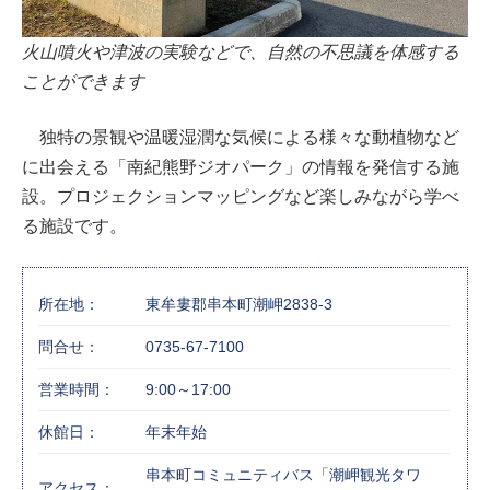
火山噴火や津波の実験などで、自然の不思議を体感する
ことができます
独特の景観や温暖湿潤な気候による様々な動植物など
に出会える「南紀熊野ジオパーク」の情報を発信する施
設。プロジェクションマッピングなど楽しみながら学べ
る施設です。
所在地：
東牟婁郡串本町潮岬2838-3
問合せ：
0735-67-7100
営業時間：
9:00～17:00
休館日：
年末年始
串本町コミュニティバス「潮岬観光タワ
アクセス：