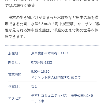
ではの施設が充実
串本の生き物だけが集まった水族館など串本の海を満
喫できる公園。水深6.3ｍの「海中展望塔」や、サンゴ群
落が見られる海中観光船は、洋服のままで海の世界を体
感できます。
所在地：
東牟婁郡串本町有田1157
問合せ：
0735-62-1122
9:00～16:30
営業時間：
※チケット購入は閉館30分前まで
休館日：
なし
串本町コミュニティバス「海中公園センタ
アクセス：
ー」下車