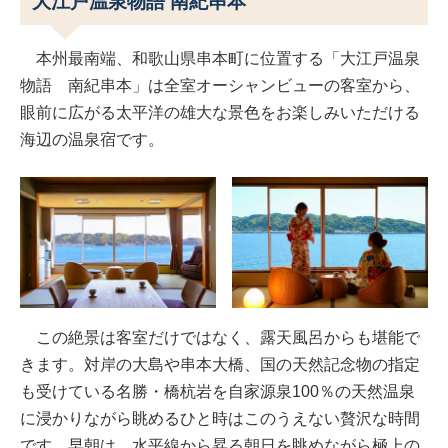
大江戸温泉物語 南紀串本
本州最南端、和歌山県串本町に位置する「大江戸温泉
物語 南紀串本」は全室オーシャンビューの客室から、
眼前に広がる太平洋の雄大な景色をお楽しみいただける
海辺の温泉宿です。
この絶景は客室だけではなく、露天風呂からも堪能で
きます。対岸の大島や串本大橋、国の天然記念物の指定
も受けている名勝・橋杭岩を自家源泉100％の天然温泉
に浸かりながら眺めるひと時はこのうえない贅沢な時間
です。早朝は、水平線から昇る朝日を眺めながら極上の