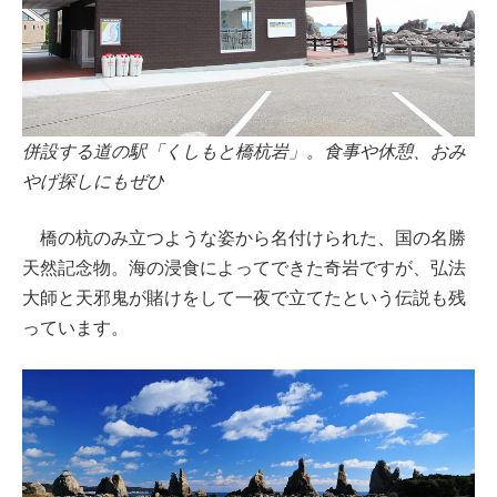
併設する道の駅「くしもと橋杭岩」。食事や休憩、おみ
やげ探しにもぜひ
橋の杭のみ立つような姿から名付けられた、国の名勝
天然記念物。海の浸食によってできた奇岩ですが、弘法
大師と天邪鬼が賭けをして一夜で立てたという伝説も残
っています。