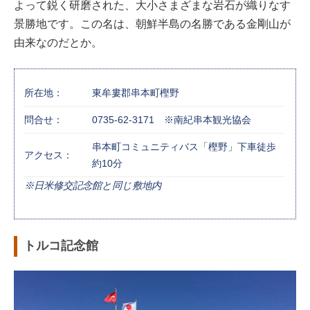
よって鋭く研磨された、大小さまざまな岩石が織りなす
景勝地です。この名は、朝鮮半島の名勝である金剛山が
由来なのだとか。
所在地：
東牟婁郡串本町樫野
問合せ：
0735-62-3171 ※南紀串本観光協会
串本町コミュニティバス「樫野」下車徒歩
アクセス：
約10分
※日米修交記念館と同じ敷地内
トルコ記念館