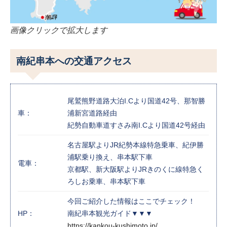
画像クリックで拡大します
南紀串本への交通アクセス
尾鷲熊野道路大泊I.Cより国道42号、那智勝
車：
浦新宮道路経由
紀勢自動車道すさみ南I.Cより国道42号経由
名古屋駅よりJR紀勢本線特急乗車、紀伊勝
浦駅乗り換え、串本駅下車
電車：
京都駅、新大阪駅よりJRきのくに線特急く
ろしお乗車、串本駅下車
今回ご紹介した情報はここでチェック！
HP：
南紀串本観光ガイド▼▼▼
https://kankou-kushimoto.jp/