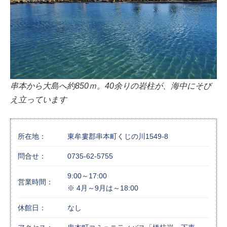
串本から大島へ約850ｍ。40余りの岩柱が、海中にそび
え立っています
所在地：
東牟婁郡串本町くじの川1549-8
問合せ：
0735-62-5755
9:00～17:00
営業時間：
※ 4月～9月は～18:00
休館日：
なし