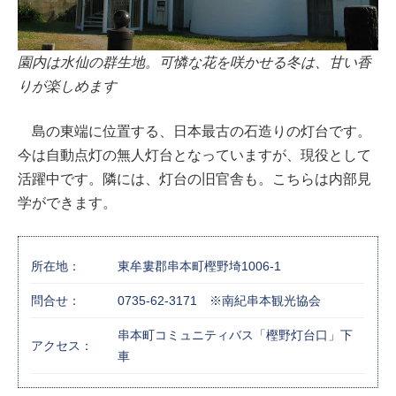
園内は水仙の群生地。可憐な花を咲かせる冬は、甘い香
りが楽しめます
島の東端に位置する、日本最古の石造りの灯台です。
今は自動点灯の無人灯台となっていますが、現役として
活躍中です。隣には、灯台の旧官舎も。こちらは内部見
学ができます。
所在地：
東牟婁郡串本町樫野埼1006-1
問合せ：
0735-62-3171 ※南紀串本観光協会
串本町コミュニティバス「樫野灯台口」下
アクセス：
車