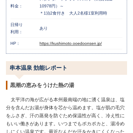
料金：
10978円）～
＊1泊2食付き 大人2名様1室利用時
日帰り
あり
利用：
HP：
https://kushimoto.ooedoonsen.jp/
串本温泉 効能レポート
黒潮の恵みをうけた熱の湯
太平洋の海が広がる本州最南端の地に湧く温泉は、塩
分を含んだお湯が身体を芯から温めます。塩が肌の毛穴
をふさぎ、汗の蒸発を防ぐため保温性が高く、冷え性に
もいい働きがあります。いつまでもポカポカと、湯冷め
しにくい温泉です。最近なんだか汗をかきにくくなった