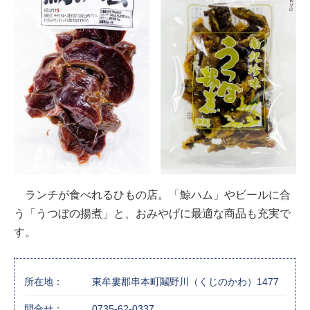
ランチが食べれるひもの店。「鯨ハム」やビールに合
う「うつぼの揚煮」と、おみやげに最適な商品も充実で
す。
所在地：
東牟婁郡串本町鬮野川（くじのかわ）1477
問合せ：
0735-62-0337