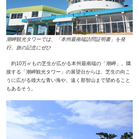
潮岬観光タワーでは、「本州最南端訪問証明書」を発
行。旅の記念にぜひ
約10万㎡もの芝生が広がる本州最南端の「潮岬」。隣
接する「潮岬観光タワー」の展望台からは、芝生の向こ
うに広がる雄大な青い海や、遠く那智山まで望めること
もあるそう。