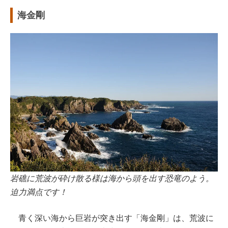
海金剛
岩礁に荒波が砕け散る様は海から頭を出す恐竜のよう。
迫力満点です！
青く深い海から巨岩が突き出す「海金剛」は、荒波に