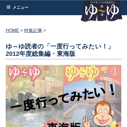
コ
メニュー
ン
テ
ン
HOME
特集記事
ツ
へ
ゆ～ゆ読者の「一度行ってみたい！」
ス
2012年度総集編・東海版
キ
ッ
プ