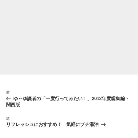
投
前
前
稿
の
ゆ～ゆ読者の「一度行ってみたい！」2012年度総集編・
ナ
投
関西版
稿
ビ
次
ゲ
次
の
リフレッシュにおすすめ！ 気軽にプチ湯治
ー
投
シ
稿