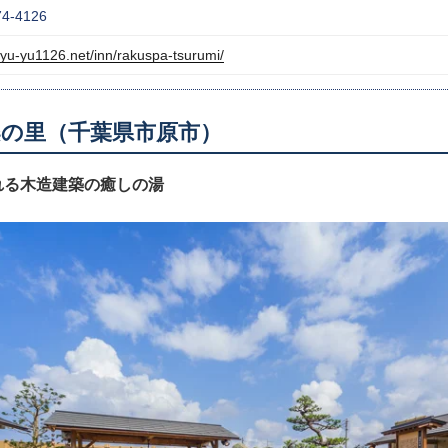
74-4126
//yu-yu1126.net/inn/rakuspa-tsurumi/
楽の里（千葉県市原市）
れる木造建築の癒しの湯