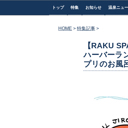
コ
トップ
特集
お知らせ
温泉ニュ
ン
テ
ン
HOME
特集記事
ツ
へ
【RAKU 
ス
ハーバーラ
キ
プリのお風
ッ
プ