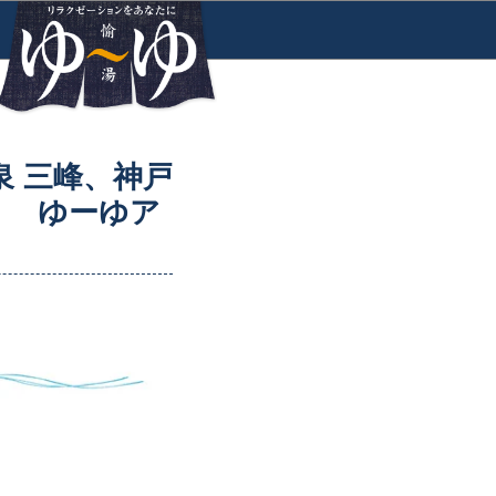
泉 三峰、神戸
！ ゆーゆア