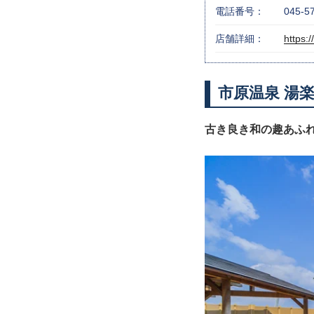
電話番号：
045-5
店舗詳細：
https:
市原温泉 湯
古き良き和の趣あふ