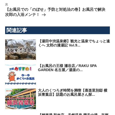
次
ゲ
次
の
【お風呂での「のぼせ」予防と対処法の巻】お風呂で解決
ー
投
次郎の入浴メンテ！
シ
稿
ョ
ン
関連記事
【湯田中渋温泉郷】観光と温泉でちょっと遠
くへ 太郎の漫湯記 Vol.9...
【お風呂の王様 瀬谷店／RAKU SPA
GARDEN 名古屋／湯楽の...
大人のくつろぎ時間を満喫【喜楽里別邸 横
浜青葉店】話題のお風呂屋さん探...