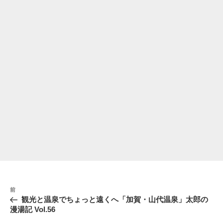
投
前
前
稿
の
観光と温泉でちょっと遠くへ「加賀・山代温泉」太郎の
ナ
投
漫湯記 Vol.56
稿
ビ