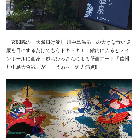
玄関脇の「天然掛け流し 川中島温泉」の大きな青い暖
簾を目にするだけでもうドキドキ！ 館内に入るとメイ
ンホールに画家・越ちひろさんによる壁画アート「信州
川中島大合戦」が！ うゎ～、迫力満点!!