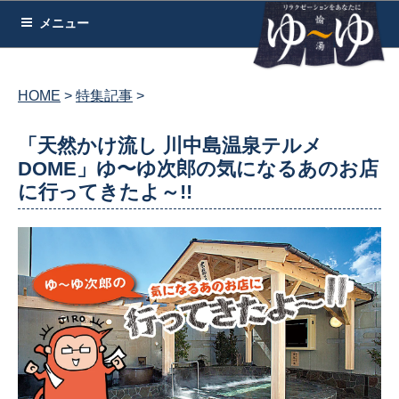
コ
メニュー
ン
テ
ン
HOME
特集記事
ツ
へ
「天然かけ流し 川中島温泉テルメ
ス
DOME」ゆ〜ゆ次郎の気になるあのお店
キ
に行ってきたよ～!!
ッ
プ