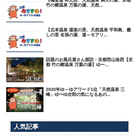
【極楽湯 和光店、天然温泉 満天の湯、京都
竹の郷温泉 万葉の湯、天然...
【北本温泉 湯楽の里、天然温泉 平和島、癒
しの里 名張の湯、湯～モアリ...
話題のお風呂屋さん探訪・京都西山洛西【京
都 竹の郷温泉 万葉の湯】ゆー...
2020年ゆ～ゆアワード1位「天然温泉 三
峰」ゆ〜ゆ次郎の気になるあの...
人気記事