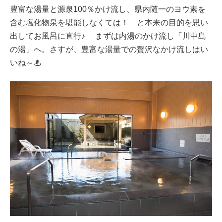
豊富な湯量と源泉100％かけ流し、県内随一のヨウ素を
含む塩化物泉を堪能しなくては！ と本来の目的を思い
出してお風呂に直行♪ まずは内湯のかけ流し「川中島
の湯」へ。さすが、豊富な湯量での贅沢なかけ流しはい
いね～♨︎