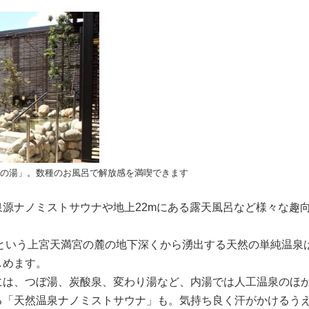
の湯」。数種のお風呂で解放感を満喫できます
泉源ナノミストサウナや地上22mにある露天風呂など様々な趣
。
るという上宮天満宮の麓の地下深くから湧出する天然の単純温泉
しめます。
には、つぼ湯、炭酸泉、変わり湯など、内湯では人工温泉のほ
る「天然温泉ナノミストサウナ」も。気持ち良く汗がかけるう