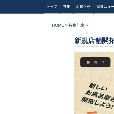
コ
トップ
特集
お知らせ
温泉ニュ
ン
テ
ン
HOME
特集記事
ツ
へ
新規店舗開
ス
キ
ッ
プ