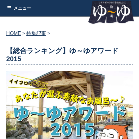
コ
メニュー
ン
テ
ン
HOME
特集記事
ツ
へ
【総合ランキング】ゆ～ゆアワード
ス
2015
キ
ッ
プ