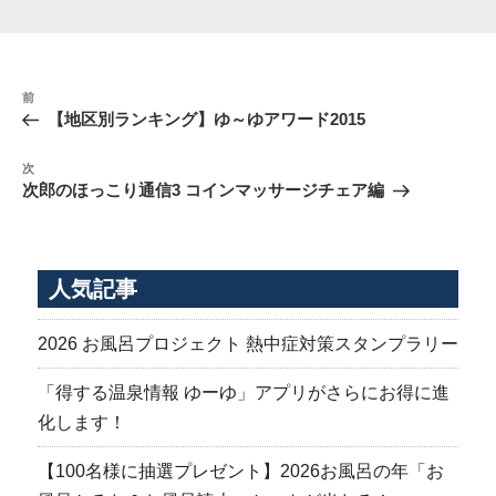
投
前
前
稿
の
【地区別ランキング】ゆ～ゆアワード2015
ナ
投
稿
ビ
次
次
の
ゲ
次郎のほっこり通信3 コインマッサージチェア編
投
ー
稿
シ
ョ
人気記事
ン
2026 お風呂プロジェクト 熱中症対策スタンプラリー
「得する温泉情報 ゆーゆ」アプリがさらにお得に進
化します！
【100名様に抽選プレゼント】2026お風呂の年「お