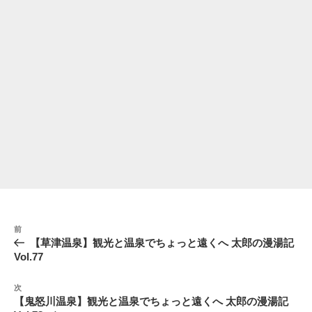
投
前
前
稿
の
【草津温泉】観光と温泉でちょっと遠くへ 太郎の漫湯記
ナ
投
Vol.77
稿
ビ
次
ゲ
次
の
【鬼怒川温泉】観光と温泉でちょっと遠くへ 太郎の漫湯記
ー