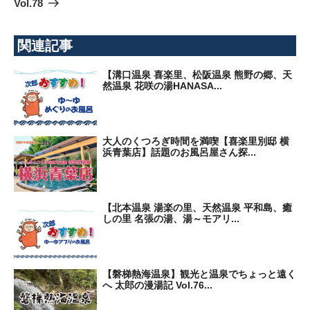
投
Vol.78
シ
稿
ョ
ン
関連記事
【溝口温泉 喜楽里、松阪温泉 熊野の郷、天
然温泉 花咲の湯HANASA...
大人のくつろぎ時間を満喫【喜楽里別邸 横
浜青葉店】話題のお風呂屋さん探...
【北本温泉 湯楽の里、天然温泉 平和島、癒
しの里 名張の湯、湯～モアリ...
【磐梯熱海温泉】観光と温泉でちょっと遠く
へ 太郎の漫湯記 Vol.76...