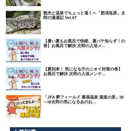
観光と温泉でちょっと遠くへ「那須塩原」太
郎の漫湯記 Vol.67
【暑い夏もお風呂で快眠、夏バテ知らず！の
巻】お風呂で解決 次郎の入浴メ...
【夏到来！ 気になる汗のニオイ対策の巻】
お風呂で解決 次郎の入浴メンテ...
「JFA 夢フィールド 幕張温泉 湯楽の里」ゆ
～ゆ次郎の気になるあのお...