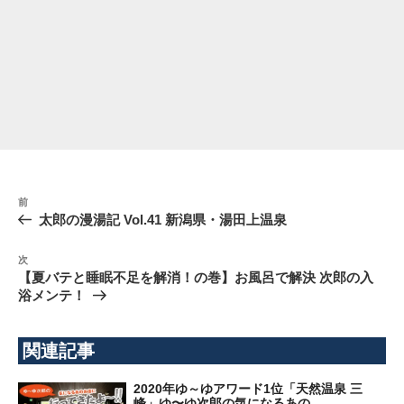
投
前
前
稿
の
太郎の漫湯記 Vol.41 新潟県・湯田上温泉
ナ
投
稿
ビ
次
次
の
ゲ
【夏バテと睡眠不足を解消！の巻】お風呂で解決 次郎の入
投
浴メンテ！
ー
稿
シ
ョ
関連記事
ン
2020年ゆ～ゆアワード1位「天然温泉 三
峰」ゆ〜ゆ次郎の気になるあの...